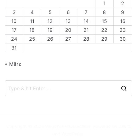
1
2
3
4
5
6
7
8
9
10
11
12
13
14
15
16
17
18
19
20
21
22
23
24
25
26
27
28
29
30
31
« März
S
e
a
r
c
Copyright © 2026
Wegener-Haustechnik
. Powered by
Zakra
und
WordPress
.
h