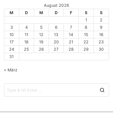
August 2026
M
D
M
D
F
S
S
1
2
3
4
5
6
7
8
9
10
11
12
13
14
15
16
17
18
19
20
21
22
23
24
25
26
27
28
29
30
31
« März
S
e
a