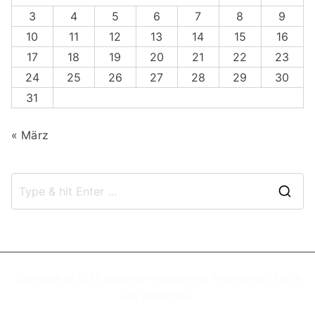
3
4
5
6
7
8
9
10
11
12
13
14
15
16
17
18
19
20
21
22
23
24
25
26
27
28
29
30
31
« März
S
e
a
r
c
Copyright © 2026
Wegener-Haustechnik
. Powered by
Zakra
und
WordPress
.
h