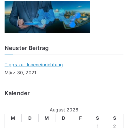
Neuster Beitrag
Tipps zur Inneneinrichtung
März 30, 2021
Kalender
August 2026
M
D
M
D
F
S
S
1
2