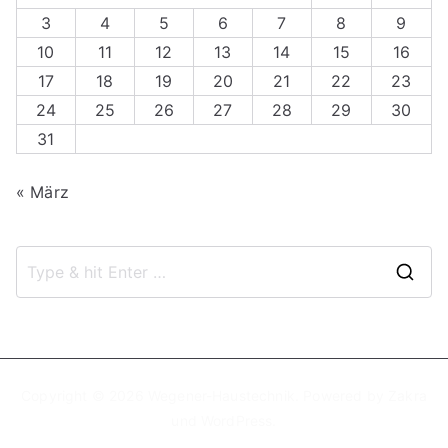
3
4
5
6
7
8
9
10
11
12
13
14
15
16
17
18
19
20
21
22
23
24
25
26
27
28
29
30
31
« März
S
e
a
r
c
Copyright © 2026
Wegener-Haustechnik
. Powered by
Zakra
und
WordPress
.
h