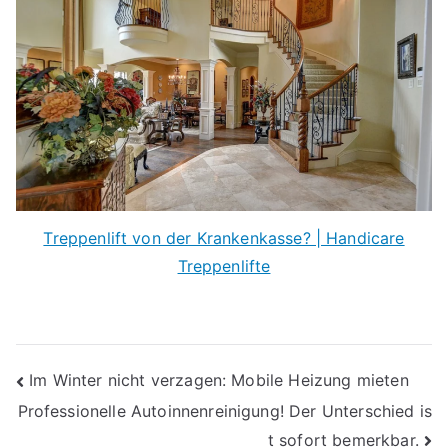
Treppenlift von der Krankenkasse? | Handicare
Treppenlifte
Beitragsnavigation
Im Winter nicht verzagen: Mobile Heizung mieten
Professionelle Autoinnenreinigung! Der Unterschied is
t sofort bemerkbar.