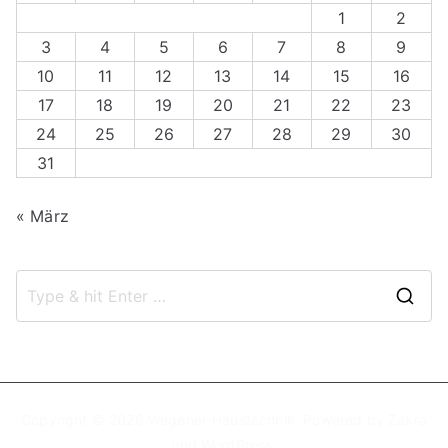
1
2
3
4
5
6
7
8
9
10
11
12
13
14
15
16
17
18
19
20
21
22
23
24
25
26
27
28
29
30
31
« März
S
e
a
r
c
Copyright © 2026
Wegener-Haustechnik
. Powered by
Zakra
und
WordPress
.