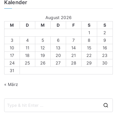
Kalender
August 2026
M
D
M
D
F
S
S
1
2
3
4
5
6
7
8
9
10
11
12
13
14
15
16
17
18
19
20
21
22
23
24
25
26
27
28
29
30
31
« März
S
e